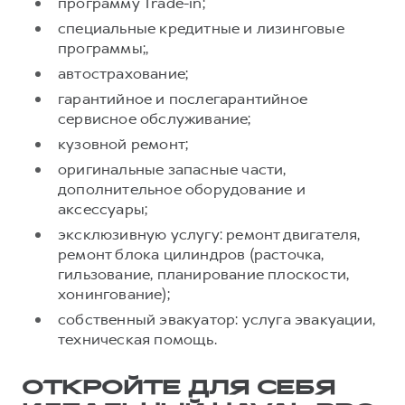
Сервис для корпоративных клиентов
программу Trade-in;
специальные кредитные и лизинговые
HAVAL Лизинг
АКСЕССУАРЫ HAVAL
программы;,
Автомобильные аксессуары
автострахование;
АКСЕССУАРЫ HAVAL
Коллекция PRO
гарантийное и послегарантийное
сервисное обслуживание;
Автомобильные аксессуары
Коллекция Базовая
кузовной ремонт;
Коллекция PRO
Коллекция Детская
оригинальные запасные части,
Коллекция Базовая
дополнительное оборудование и
Коллекция Детская
аксессуары;
эксклюзивную услугу: ремонт двигателя,
ремонт блока цилиндров (расточка,
гильзование, планирование плоскости,
хонингование);
собственный эвакуатор: услуга эвакуации,
техническая помощь.
ОТКРОЙТЕ ДЛЯ СЕБЯ