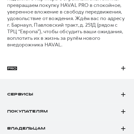
превращаем покупку HAVAL PRO в спокойное,
уверенное вложение в свободу передвижения,
удовольствие от вождения. Ждём вас по адресу
г. Барнаул, Павловский тракт, д. 251Д (рядом с
ТРЦ “Европа”), чтобы обсудить ваши ожидания,
воплотить их в жизнь за рулём нового
внедорожника HAVAL.
H3
H5
СЕРВИСЫ
H7
Автомобили в наличии
H9
ПОКУПАТЕЛЯМ
Заказать тест-драйв
Автомобили в наличии
Рассчитать кредит
ВЛАДЕЛЬЦАМ
Конфигуратор HAVAL
Записаться на сервис