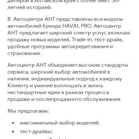
дилеров в Алтайском крае с более чем с 30-
летней историей.
Тест-драйв
СЕРВИСНОЕ ОБСЛУЖИВАНИЕ
О дилере
В Автоцентре АНТ представлены все модели
Трейд-ин
Нулевое ТО
Наша команда
автомобилей бренда HAVAL PRO. Автоцентр
H7
H9
Программа «Помощь на дороге»
Контакты
АНТ предлагает широкий спектр услуг, включая
от 3 799 000 ₽
от 4 799 000 ₽
продажу новых моделей, Trade-in, тест-драйв,
КРЕДИТ И СТРАХОВАНИЕ
Регламенты технического обслуживания
удобные программы автокредитования и
Кредитный калькулятор
Электронный ПТС
страхования.
Страхование
Автоцентр АНТ объединяет высокие стандарты
Кредит
ПОДДЕРЖКА
сервиса, широкий выбор автомобилей в
наличии, индивидуальный подход к каждому
GWM Безопасность
Клиенту и умение воплощать в жизнь
КОРПОРАТИВНЫМ КЛИЕНТАМ
Гарантия HAVAL
нестандартные идеи в рамках процесса
продажи и послепродажного обслуживания. ⠀
Для малого бизнеса
Мобильное приложение GWM
Корпоративным клиентам
Программа «HAVAL Защита+»
Мы предлагаем:
Крупным корпоративным клиентам
Руководства по эксплуатации
максимальный выбор моделей;
Система управления автопарком
Подписки
тест-драйвы;