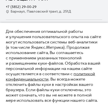
Электронный ПТС
Кредит
Наша команда
+7 (3852) 29-00-29
GWM Безопасность
Для малого бизнеса
Барнаул, Павловский тракт, д. 251Д
Контакты
Гарантия HAVAL
Корпоративным клиентам
Мобильное приложение GWM
Крупным корпоративным клиентам
О ПРОДУКТЕ
Программа «HAVAL Защита+»
Для обеспечения оптимальной работы
Система управления автопарком
КРЕДИТНЫЕ ПРОГРАММЫ
и улучшения пользовательского опыта на сайте
Руководства по эксплуатации
Сервис для корпоративных клиентов
могут использоваться системы веб-аналитики
ЦЕНЫ И ВЫГОДЫ
Подписки
HAVAL Лизинг
(в том числе Яндекс.Метрика). Продолжая
ЮРИДИЧЕСКАЯ ИНФОРМАЦИЯ
использование сайта, Вы соглашаетесь
Автомобильные аксессуары
Автомобильные аксессуары
Вся представленная на сайте информация, касающаяся
с применением указанных технологий
Коллекция PRO
автомобилей и сервисного обслуживания, носит
Коллекция PRO
и размещением куки-файлов. Обработка вашей
информационный характер и не является публичной офертой.
****На некоторых автомобилях HAVAL может отсутствовать
Коллекция Базовая
персональной информации на нашем сайте
Показать все
Коллекция Базовая
Все цены, указанные на данном сайте, носят информационный
система / устройство вызова экстренных оперативных служб
осуществляется в соответствии с
политикой
характер и являются максимально рекомендуемыми
Коллекция Детская
(блок ЭРА-ГЛОНАСС).
Коллекция Детская
розничными ценами по расчетам дистрибьютора (ООО «Грейт
конфиденциальности
. Вы всегда можете
Волл Мотор Рус»). Для получения подробной информации
© 2026 ООО «Грейт Волл Мотор Рус»
отключить файлы куки в настройках вашего
просьба обращаться к ближайшему официальному дилеру ООО
© 2026 ООО «АНТ Холдинг»
браузера. Если файлы куки отключены, это
«Грейт Волл Мотор Рус» либо по телефону Горячей линии 8 (800)
может означать, что вы не можете в полной
Политика конфиденциальности
511-59-86, либо на сайте. Опубликованная на данном сайте
мере использовать все функции нашего сайта.
информация может быть изменена в любое время без
Юридическая информация
предварительного уведомления.