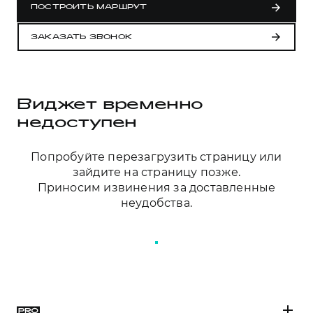
Сервис для корпоративных клиентов
ПОСТРОИТЬ МАРШРУТ
HAVAL Лизинг
АКСЕССУАРЫ HAVAL
ЗАКАЗАТЬ ЗВОНОК
Автомобильные аксессуары
АКСЕССУАРЫ HAVAL
Коллекция PRO
Автомобильные аксессуары
Коллекция Базовая
Виджет временно
Коллекция PRO
Коллекция Детская
недоступен
Коллекция Базовая
Попробуйте перезагрузить страницу или
Коллекция Детская
зайдите на страницу позже.
Приносим извинения за доставленные
неудобства.
ПЕРЕЗАГРУЗИТЬ СТРАНИЦУ