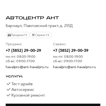
Тест-драйв
СЕРВИСНОЕ ОБСЛУЖИВАНИЕ
О дилере
Трейд-ин
Нулевое ТО
Наша команда
АВТОЦЕНТР АНТ
H7
H9
Программа «Помощь на дороге»
Контакты
от 3 799 000 ₽
от 4 799 000 ₽
Барнаул, Павловский тракт, д. 251Д
КРЕДИТ И СТРАХОВАНИЕ
Регламенты технического обслуживания
Продажи
Сервис
7.9
7.8
Кредитный калькулятор
Электронный ПТС
Продажи:
Сервис:
Страхование
+7 (3852) 29-00-29
+7 (3852) 29-00-39
Кредит
ПОДДЕРЖКА
пн-пт: 08:00-19:00
пн-пт: 08:00-19:00
сб-вс: 09:00-17:00
сб-вс: 09:00-17:00
GWM Безопасность
havalpro@ant-havalpro.ru
havalpro@ant-havalpro.ru
КОРПОРАТИВНЫМ КЛИЕНТАМ
Гарантия HAVAL
Для малого бизнеса
Мобильное приложение GWM
УСЛУГИ:
Тест-драйв
Корпоративным клиентам
Программа «HAVAL Защита+»
Автосервис
Крупным корпоративным клиентам
Руководства по эксплуатации
Кузовной ремонт
Система управления автопарком
Подписки