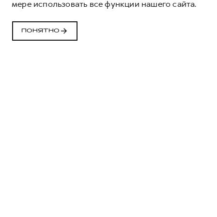
мере использовать все функции нашего сайта.
Программа страхования, разработанная
совместно с ведущими страховыми
компаниями России специально для владельцев
ПОНЯТНО
автомобилей HAVAL¹.
ОСТАВИТЬ ЗАЯВКУ