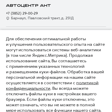
Страхование
О дилере
АВТОЦЕНТР АНТ
Электронный ПТС
Кредит
Наша команда
+7 (3852) 29-00-29
GWM Безопасность
Для малого бизнеса
Барнаул, Павловский тракт, д. 251Д
Контакты
Гарантия HAVAL
Корпоративным клиентам
Мобильное приложение GWM
Крупным корпоративным клиентам
О ПРОДУКТЕ
Программа «HAVAL Защита+»
Для обеспечения оптимальной работы
Система управления автопарком
КРЕДИТНЫЕ ПРОГРАММЫ
и улучшения пользовательского опыта на сайте
Руководства по эксплуатации
Сервис для корпоративных клиентов
могут использоваться системы веб-аналитики
ЦЕНЫ И ВЫГОДЫ
Подписки
(в том числе Яндекс.Метрика). Продолжая
HAVAL Лизинг
ЮРИДИЧЕСКАЯ ИНФОРМАЦИЯ
использование сайта, Вы соглашаетесь
Автомобильные аксессуары
Автомобильные аксессуары
Вся представленная на сайте информация, касающаяся
с применением указанных технологий
Коллекция PRO
автомобилей и сервисного обслуживания, носит
Коллекция PRO
и размещением куки-файлов. Обработка вашей
информационный характер и не является публичной офертой.
****На некоторых автомобилях HAVAL может отсутствовать
персональной информации на нашем сайте
Коллекция Базовая
Показать все
Коллекция Базовая
Все цены, указанные на данном сайте, носят информационный
система / устройство вызова экстренных оперативных служб
осуществляется в соответствии с
политикой
характер и являются максимально рекомендуемыми
Коллекция Детская
(блок ЭРА-ГЛОНАСС).
Коллекция Детская
розничными ценами по расчетам дистрибьютора (ООО «Грейт
конфиденциальности
. Вы всегда можете
Волл Мотор Рус»). Для получения подробной информации
© 2026 ООО «Грейт Волл Мотор Рус»
отключить файлы куки в настройках вашего
просьба обращаться к ближайшему официальному дилеру ООО
браузера. Если файлы куки отключены, это
© 2026 ООО «АНТ Холдинг»
«Грейт Волл Мотор Рус» либо по телефону Горячей линии 8 (800)
может означать, что вы не можете в полной
Политика конфиденциальности
511-59-86, либо на сайте. Опубликованная на данном сайте
мере использовать все функции нашего сайта.
информация может быть изменена в любое время без
Юридическая информация