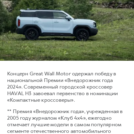
Тест-драйв
СЕРВИСНОЕ ОБСЛУЖИВАНИЕ
О дилере
Трейд-ин
Нулевое ТО
Наша команда
H7
H9
Программа «Помощь на дороге»
Контакты
от 3 799 000 ₽
от 4 799 000 ₽
КРЕДИТ И СТРАХОВАНИЕ
Регламенты технического обслуживания
Кредитный калькулятор
Электронный ПТС
Страхование
Кредит
ПОДДЕРЖКА
Концерн Great Wall Motor одержал победу в
GWM Безопасность
национальной Премии «Внедорожник года
2024». Современный городской кроссовер
КОРПОРАТИВНЫМ КЛИЕНТАМ
Гарантия HAVAL
HAVAL H3 завоевал первенство в номинации
Для малого бизнеса
Мобильное приложение GWM
«Компактные кроссоверы».
Корпоративным клиентам
Программа «HAVAL Защита+»
** Премия «Внедорожник года», учрежденная в
Крупным корпоративным клиентам
Руководства по эксплуатации
2005 году журналом «Клуб 4х4», ежегодно
отмечает лучшие модели в самом популярном
Система управления автопарком
Подписки
сегменте отечественного автомобильного