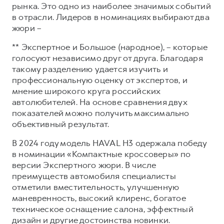
Сервис для корпоративных клиентов
рынка. Это одно из наиболее значимых событий
в отрасли. Лидеров в номинациях выбирают два
HAVAL Лизинг
АКСЕССУАРЫ HAVAL
жюри –
Автомобильные аксессуары
** Экспертное и Большое (народное), – которые
АКСЕССУАРЫ HAVAL
Коллекция PRO
голосуют независимо друг от друга. Благодаря
Автомобильные аксессуары
Коллекция Базовая
такому разделению удается изучить и
профессиональную оценку от экспертов, и
Коллекция PRO
Коллекция Детская
мнение широкого круга российских
Коллекция Базовая
автолюбителей. На основе сравнения двух
показателей можно получить максимально
Коллекция Детская
объективный результат.
В 2024 году модель HAVAL H3 одержала победу
в номинации «Компактные кроссоверы» по
версии Экспертного жюри. В числе
преимуществ автомобиля специалисты
отметили вместительность, улучшенную
маневренность, высокий клиренс, богатое
техническое оснащение салона, эффектный
дизайн и другие достоинства новинки.