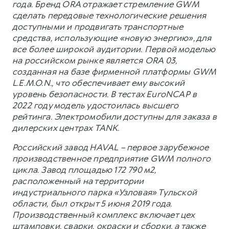
года. Бренд ORA отражает стремление GWM
сделать передовые технологические решения
доступными и продвигать транспортные
средства, использующие «новую энергию», для
все более широкой аудитории. Первой моделью
на российском рынке является ORA 03,
созданная на базе фирменной платформы GWM
L.E.M.O.N., что обеспечивает ему высокий
уровень безопасности. В тестах EuroNCAP в
2022 году модель удостоилась высшего
рейтинга. Электромобили доступны для заказа в
дилерских центрах TANK.
Российский завод HAVAL – первое зарубежное
производственное предприятие GWM полного
цикла. Завод площадью 172 790 м2,
расположенный на территории
индустриального парка «Узловая» Тульской
области, был открыт 5 июня 2019 года.
Производственный комплекс включает цех
штамповки, сварки, окраски и сборки, а также