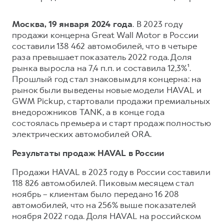
Сервис для корпоративных клиентов
HAVAL Лизинг
АКСЕССУАРЫ HAVAL
Москва, 19 января 2024 года
. В 2023 году
Автомобильные аксессуары
продажи концерна Great Wall Motor в России
составили 138 462 автомобилей, что в четыре
АКСЕССУАРЫ HAVAL
Коллекция PRO
раза превышает показатель 2022 года. Доля
Автомобильные аксессуары
Коллекция Базовая
рынка выросла на 7,4 п.п. и составила 12,3%¹.
Прошлый год стал знаковым для концерна: на
Коллекция PRO
Коллекция Детская
рынок были выведены новые модели HAVAL и
Коллекция Базовая
GWM Pickup, стартовали продажи премиальных
внедорожников TANK, а в конце года
Коллекция Детская
состоялась премьера и старт продаж полностью
электрических автомобилей ORA.
Результаты продаж HAVAL в России
Продажи HAVAL в 2023 году в России составили
118 826 автомобилей. Пиковым месяцем стал
ноябрь – клиентам было передано 16 208
автомобилей, что на 256% выше показателей
ноября 2022 года. Доля HAVAL на российском