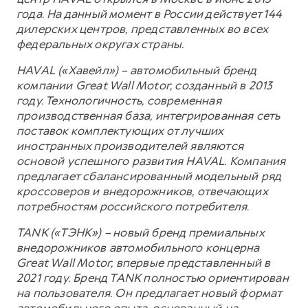
года. На данный момент в России действует 144
дилерских центров, представленных во всех
федеральных округах страны.
HAVAL («Хавейл») – автомобильный бренд
компании Great Wall Motor, созданный в 2013
году. Технологичность, современная
производственная база, интегрированная сеть
поставок комплектующих от лучших
иностранных производителей являются
основой успешного развития HAVAL. Компания
предлагает сбалансированный модельный ряд
кроссоверов и внедорожников, отвечающих
потребностям российского потребителя.
TANK («ТЭНК») – новый бренд премиальных
внедорожников автомобильного концерна
Great Wall Motor, впервые представленный в
2021 году. Бренд TANK полностью ориентирован
на пользователя. Он предлагает новый формат
автомобильного опыта, основанный на