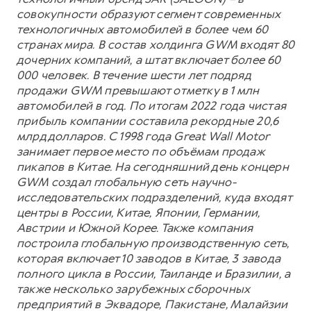
совокупности образуют сегмент современных
технологичных автомобилей в более чем 60
странах мира. В состав холдинга GWM входят 80
дочерних компаний, а штат включает более 60
000 человек. В течение шести лет подряд
продажи GWM превышают отметку в 1 млн
автомобилей в год. По итогам 2022 года чистая
прибыль компании составила рекордные 20,6
млрд долларов. С 1998 года Great Wall Motor
занимает первое место по объёмам продаж
пикапов в Китае. На сегодняшний день концерн
GWM создал глобальную сеть научно-
исследовательских подразделений, куда входят
центры в России, Китае, Японии, Германии,
Австрии и Южной Корее. Также компания
построила глобальную производственную сеть,
которая включает 10 заводов в Китае, 3 завода
полного цикла в России, Таиланде и Бразилии, а
также несколько зарубежных сборочных
предприятий в Эквадоре, Пакистане, Малайзии