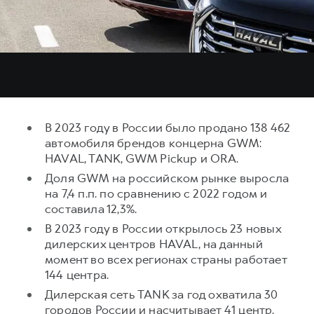
Тест-драйв
СЕРВИСНОЕ ОБСЛУЖИВАНИЕ
О дилере
Трейд-ин
Нулевое ТО
Наша команда
H7
H9
Программа «Помощь на дороге»
Контакты
от 3 799 000 ₽
от 4 799 000 ₽
КРЕДИТ И СТРАХОВАНИЕ
Регламенты технического обслуживания
Кредитный калькулятор
Электронный ПТС
В 2023 году в России было продано 138 462
Страхование
автомобиля брендов концерна GWM:
Кредит
HAVAL, TANK, GWM Pickup и ORA.
ПОДДЕРЖКА
Доля GWM на российском рынке выросла
GWM Безопасность
на 7,4 п.п. по сравнению с 2022 годом и
КОРПОРАТИВНЫМ КЛИЕНТАМ
Гарантия HAVAL
составила 12,3%.
Для малого бизнеса
Мобильное приложение GWM
В 2023 году в России открылось 23 новых
дилерских центров HAVAL, на данный
Корпоративным клиентам
Программа «HAVAL Защита+»
момент во всех регионах страны работает
Крупным корпоративным клиентам
Руководства по эксплуатации
144 центра.
Система управления автопарком
Подписки
Дилерская сеть TANK за год охватила 30
городов России и насчитывает 41 центр.