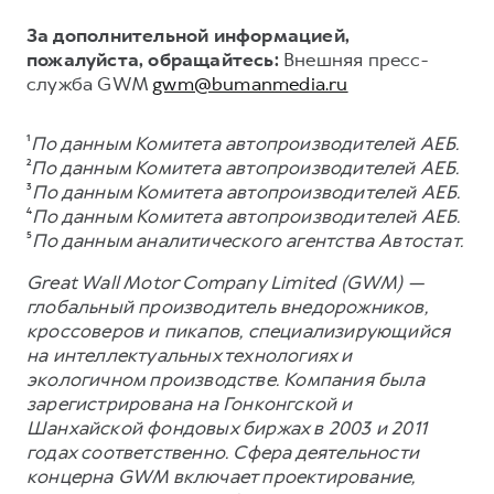
За дополнительной информацией,
пожалуйста, обращайтесь:
Внешняя пресс-
служба GWM
gwm@bumanmedia.ru
¹
По данным Комитета автопроизводителей АЕБ.
²
По данным Комитета автопроизводителей АЕБ.
³
По данным Комитета автопроизводителей АЕБ.
⁴
По данным Комитета автопроизводителей АЕБ.
⁵
По данным аналитического агентства Автостат.
Great Wall Motor Company Limited (GWM) —
глобальный производитель внедорожников,
кроссоверов и пикапов, специализирующийся
на интеллектуальных технологиях и
экологичном производстве. Компания была
зарегистрирована на Гонконгской и
Шанхайской фондовых биржах в 2003 и 2011
годах соответственно. Сфера деятельности
концерна GWM включает проектирование,