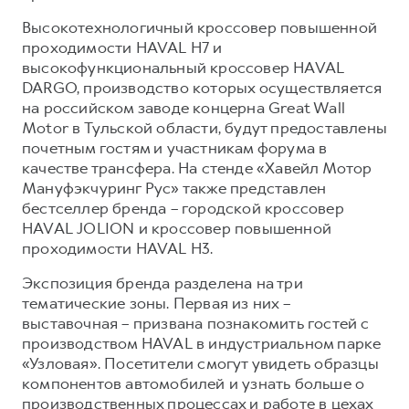
Сервис для корпоративных клиентов
Высокотехнологичный кроссовер повышенной
HAVAL Лизинг
АКСЕССУАРЫ HAVAL
проходимости HAVAL H7 и
Автомобильные аксессуары
высокофункциональный кроссовер HAVAL
DARGO, производство которых осуществляется
АКСЕССУАРЫ HAVAL
Коллекция PRO
на российском заводе концерна Great Wall
Автомобильные аксессуары
Коллекция Базовая
Motor в Тульской области, будут предоставлены
почетным гостям и участникам форума в
Коллекция PRO
Коллекция Детская
качестве трансфера. На стенде «Хавейл Мотор
Коллекция Базовая
Мануфэкчуринг Рус» также представлен
бестселлер бренда – городской кроссовер
Коллекция Детская
HAVAL JOLION и кроссовер повышенной
проходимости HAVAL H3.
Экспозиция бренда разделена на три
тематические зоны. Первая из них –
выставочная – призвана познакомить гостей с
производством HAVAL в индустриальном парке
«Узловая». Посетители смогут увидеть образцы
компонентов автомобилей и узнать больше о
производственных процессах и работе в цехах