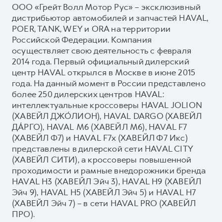
ООО «Грейт Волл Мотор Рус» – эксклюзивный
дистрибьютор автомобилей и запчастей HAVAL,
POER, TANK, WEY и ORA на территории
Российской Федерации. Компания
осуществляет свою деятельность с февраля
2014 года. Первый официальный дилерский
центр HAVAL открылся в Москве в июне 2015
года. На данный момент в России представлено
более 250 дилерских центров HAVAL:
интеллектуальные кроссоверы HAVAL JOLION
(ХАВЕЙЛ ДЖО́ЛИОН), HAVAL DARGO (ХАВЕЙЛ
ДА́РГО), HAVAL М6 (ХАВЕЙЛ M6), HAVAL F7
(ХАВЕЙЛ Ф7) и HAVAL F7x (ХАВЕЙЛ Ф7 Икс)
представлены в дилерской сети HAVAL CITY
(ХАВЕЙЛ СИТИ), а кроссоверы повышенной
проходимости и рамные внедорожники бренда
HAVAL H3 (ХАВЕЙЛ Эйч 3), HAVAL H9 (ХАВЕЙЛ
Эйч 9), HAVAL H5 (ХАВЕЙЛ Эйч 5) и HAVAL H7
(ХАВЕЙЛ Эйч 7) – в сети HAVAL PRO (ХАВЕЙЛ
ПРО).