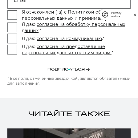
Email
Я ознакомлен (-а) с
Политикой обработки
Privacy
notice
персональных данных
и принимаю условия.
*
Я даю
согласие на обработку персональных
данных
.
*
Я даю
согласие на коммуникацию
.
*
Я даю
согласие на предоставление
персональных данных третьим лицам.
*
ПОДПИСАТЬСЯ
* Все поля, отмеченные звездочкой, являются обязательными
для заполнения.
ЧИТАЙТЕ ТАКЖЕ