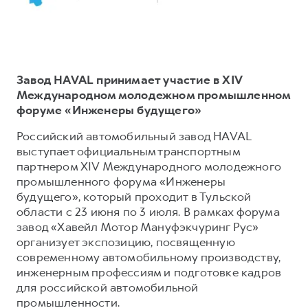
Тест-драйв
СЕРВИСНОЕ ОБСЛУЖИВАНИЕ
О дилере
Трейд-ин
Нулевое ТО
Наша команда
H7
H9
Программа «Помощь на дороге»
Контакты
от 3 799 000 ₽
от 4 799 000 ₽
Завод HAVAL принимает участие в XIV
КРЕДИТ И СТРАХОВАНИЕ
Регламенты технического обслуживания
Международном молодежном промышленном
форуме «Инженеры будущего»
Кредитный калькулятор
Электронный ПТС
Страхование
Российский автомобильный завод HAVAL
выступает официальным транспортным
Кредит
ПОДДЕРЖКА
партнером XIV Международного молодежного
GWM Безопасность
промышленного форума «Инженеры
будущего», который проходит в Тульской
КОРПОРАТИВНЫМ КЛИЕНТАМ
Гарантия HAVAL
области с 23 июня по 3 июля. В рамках форума
Для малого бизнеса
Мобильное приложение GWM
завод «Хавейл Мотор Мануфэкчуринг Рус»
организует экспозицию, посвященную
Корпоративным клиентам
Программа «HAVAL Защита+»
современному автомобильному производству,
Крупным корпоративным клиентам
Руководства по эксплуатации
инженерным профессиям и подготовке кадров
для российской автомобильной
Система управления автопарком
Подписки
промышленности.