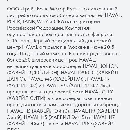
ООО «Грейт Волл Мотор Рус» – эксклюзивный
дистрибьютор автомобилей и запчастей HAVAL,
POER, TANK, WEY и ORA на территории
Российской Федерации. Компания
осуществляет свою деятельность с февраля
2014 года. Первый официальный дилерский
центр HAVAL открылся в Москве в июне 2015
года. На данный момент в России представлено
более 250 дилерских центров HAVAL:
интеллектуальные кроссоверы HAVAL JOLION
(ХАВЕЙЛ ДЖО́ЛИОН), HAVAL DARGO (ХАВЕЙЛ
ДА́РГО), HAVAL М6 (ХАВЕЙЛ M6), HAVAL F7
(ХАВЕЙЛ Ф7) и HAVAL F7x (ХАВЕЙЛ Ф7 Икс)
представлены в дилерской сети HAVAL CITY
(ХАВЕЙЛ СИТИ), а кроссоверы повышенной
проходимости и рамные внедорожники бренда
HAVAL H3 (ХАВЕЙЛ Эйч 3), HAVAL H9 (ХАВЕЙЛ
Эйч 9), HAVAL H5 (ХАВЕЙЛ Эйч 5) и HAVAL H7
(ХАВЕЙЛ Эйч 7) – в сети HAVAL PRO (ХАВЕЙЛ
ПРО).