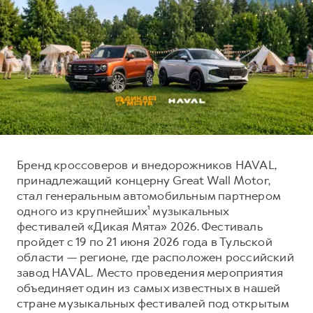
Тест-драйв
СЕРВИСНОЕ ОБСЛУЖИВАНИЕ
О дилере
Трейд-ин
Нулевое ТО
Наша команда
H7
H9
Программа «Помощь на дороге»
Контакты
от 3 799 000 ₽
от 4 799 000 ₽
КРЕДИТ И СТРАХОВАНИЕ
Регламенты технического обслуживания
Кредитный калькулятор
Электронный ПТС
Страхование
Кредит
ПОДДЕРЖКА
Бренд кроссоверов и внедорожников HAVAL,
принадлежащий концерну Great Wall Motor,
GWM Безопасность
стал генеральным автомобильным партнером
КОРПОРАТИВНЫМ КЛИЕНТАМ
Гарантия HAVAL
одного из крупнейших¹ музыкальных
Для малого бизнеса
Мобильное приложение GWM
фестивалей «Дикая Мята» 2026. Фестиваль
пройдет с 19 по 21 июня 2026 года в Тульской
Корпоративным клиентам
Программа «HAVAL Защита+»
области — регионе, где расположен российский
Крупным корпоративным клиентам
Руководства по эксплуатации
завод HAVAL. Место проведения мероприятия
объединяет один из самых известных в нашей
Система управления автопарком
Подписки
стране музыкальных фестивалей под открытым