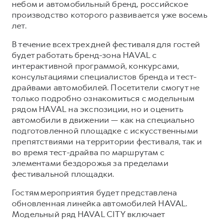
Сервис для корпоративных клиентов
небом и автомобильный бренд, российское
производство которого развивается уже восемь
HAVAL Лизинг
АКСЕССУАРЫ HAVAL
лет.
Автомобильные аксессуары
В течение всех трех дней фестиваля для гостей
АКСЕССУАРЫ HAVAL
Коллекция PRO
будет работать бренд-зона HAVAL с
Автомобильные аксессуары
Коллекция Базовая
интерактивной программой, конкурсами,
консультациями специалистов бренда и тест-
Коллекция PRO
Коллекция Детская
драйвами автомобилей. Посетители смогут не
Коллекция Базовая
только подробно ознакомиться с модельным
рядом HAVAL на экспозиции, но и оценить
Коллекция Детская
автомобили в движении — как на специально
подготовленной площадке с искусственными
препятствиями на территории фестиваля, так и
во время тест-драйва по маршрутам с
элементами бездорожья за пределами
фестивальной площадки.
Гостям мероприятия будет представлена
обновленная линейка автомобилей HAVAL.
Модельный ряд HAVAL CITY включает