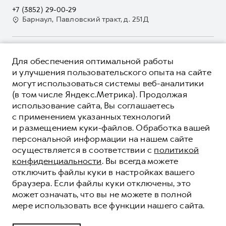
Кредит
Наша команда
+7 (3852) 29-00-29
GWM Безопасность
Для малого бизнеса
Барнаул, Павловский тракт, д. 251Д
Контакты
Гарантия HAVAL
Корпоративным клиентам
Мобильное приложение GWM
Крупным корпоративным клиентам
О ПРОДУКТЕ
Программа «HAVAL Защита+»
Для обеспечения оптимальной работы
Система управления автопарком
КРЕДИТНЫЕ ПРОГРАММЫ
и улучшения пользовательского опыта на сайте
Руководства по эксплуатации
Сервис для корпоративных клиентов
могут использоваться системы веб-аналитики
ЦЕНЫ И ВЫГОДЫ
Подписки
(в том числе Яндекс.Метрика). Продолжая
HAVAL Лизинг
ЮРИДИЧЕСКАЯ ИНФОРМАЦИЯ
использование сайта, Вы соглашаетесь
Автомобильные аксессуары
Автомобильные аксессуары
Вся представленная на сайте информация, касающаяся
с применением указанных технологий
Коллекция PRO
автомобилей и сервисного обслуживания, носит
Коллекция PRO
и размещением куки-файлов. Обработка вашей
информационный характер и не является публичной офертой.
****На некоторых автомобилях HAVAL может отсутствовать
персональной информации на нашем сайте
Коллекция Базовая
Показать все
Коллекция Базовая
Все цены, указанные на данном сайте, носят информационный
система / устройство вызова экстренных оперативных служб
осуществляется в соответствии с
политикой
характер и являются максимально рекомендуемыми
Коллекция Детская
(блок ЭРА-ГЛОНАСС).
Коллекция Детская
розничными ценами по расчетам дистрибьютора (ООО «Грейт
конфиденциальности
. Вы всегда можете
Волл Мотор Рус»). Для получения подробной информации
© 2026 ООО «Грейт Волл Мотор Рус»
отключить файлы куки в настройках вашего
просьба обращаться к ближайшему официальному дилеру ООО
браузера. Если файлы куки отключены, это
© 2026 ООО «АНТ Холдинг»
«Грейт Волл Мотор Рус» либо по телефону Горячей линии 8 (800)
может означать, что вы не можете в полной
Политика конфиденциальности
511-59-86, либо на сайте. Опубликованная на данном сайте
мере использовать все функции нашего сайта.
информация может быть изменена в любое время без
Юридическая информация
предварительного уведомления.