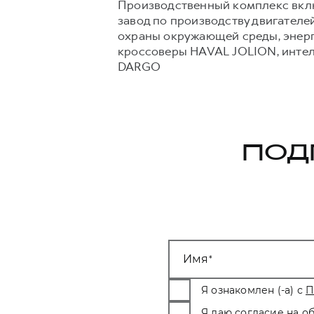
Производственный комплекс включ
завод по производству двигател
охраны окружающей среды, энерг
кроссоверы HAVAL JOLION, интел
DARGO
ПОД
Имя
Я ознакомлен (-а) с
П
Я даю
согласие на о