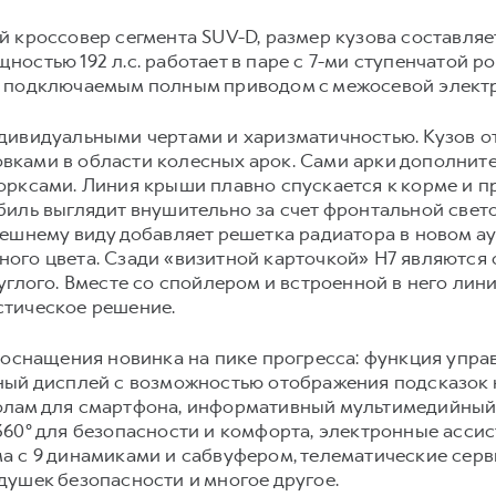
кроссовер сегмента SUV-D, размер кузова составляет 4
мощностью 192 л.с. работает в паре с 7-ми ступенчатой
н подключаемым полным приводом с межосевой элект
дивидуальными чертами и харизматичностью. Кузов о
ками в области колесных арок. Сами арки дополнит
орксами. Линия крыши плавно спускается к корме и 
биль выглядит внушительно за счет фронтальной свет
ешнему виду добавляет решетка радиатора в новом а
ого цвета. Сзади «визитной карточкой» H7 являются 
углого. Вместе со спойлером и встроенной в него ли
тическое решение.
 оснащения новинка на пике прогресса: функция упра
ный дисплей с возможностью отображения подсказок 
лам для смартфона, информативный мультимедийный эк
60° для безопасности и комфорта, электронные ассис
а с 9 динамиками и сабвуфером, телематические серв
ушек безопасности и многое другое.