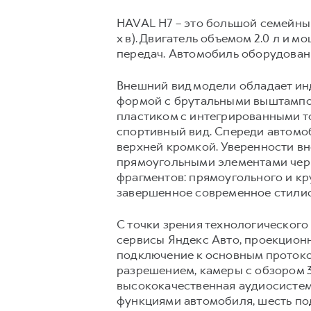
HAVAL H7 – это большой семейный 
х в). Двигатель объемом 2.0 л и 
передач. Автомобиль оборудова
Внешний вид модели обладает ин
формой с брутальными выштампов
пластиком с интегрированными т
спортивный вид. Спереди автомо
верхней кромкой. Уверенности вн
прямоугольными элементами черн
фрагментов: прямоугольного и кр
завершенное современное стилис
С точки зрения технологического
сервисы Яндекс Авто, проекцион
подключение к основным протоко
разрешением, камеры с обзором 3
высококачественная аудиосистем
функциями автомобиля, шесть под