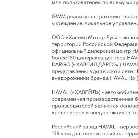
млн пользователей по всему мир
GWM реализует стратегию глобаль
учреждение, локальное управлени
ООО «Хавейл Мотор Рус» - экскл
территории Российской Федерации
официальный дилерский центр HAV
более 180 дилерских центров H
DARGO («ХАВЕЙЛ ДА́РГО»,) HAVAL
представлены в дилерской сети 
внедорожники бренда HAVAL H3 (
HAVAL («ХАВЕЙЛ») - автомобильны
современная производственная б
производителей являются осново
кроссоверов и внедорожников, о
Российский завод HAVAL - перво
158 кв.м., расположенный на терр