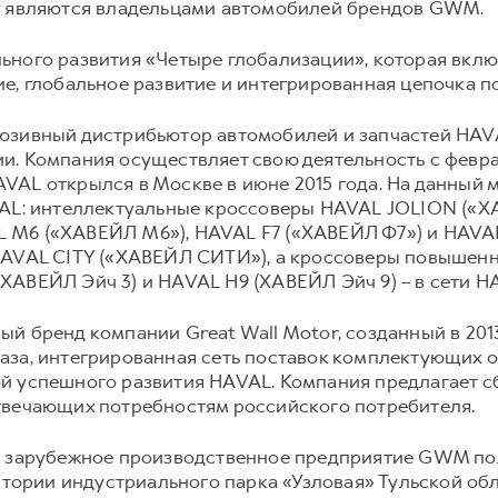
у являются владельцами автомобилей брендов GWM.
ного развития «Четыре глобализации», которая вклю
е, глобальное развитие и интегрированная цепочка п
юзивный дистрибьютор автомобилей и запчастей HAVA
. Компания осуществляет свою деятельность с февра
AL открылся в Москве в июне 2015 года. На данный 
AVAL: интеллектуальные кроссоверы HAVAL JOLION (
 М6 («ХАВЕЙЛ M6»), HAVAL F7 («ХАВЕЙЛ Ф7») и HAVA
HAVAL CITY («ХАВЕЙЛ СИТИ»), а кроссоверы повышен
ХАВЕЙЛ Эйч 3) и HAVAL H9 (ХАВЕЙЛ Эйч 9) – в сети 
й бренд компании Great Wall Motor, созданный в 2013
аза, интегрированная сеть поставок комплектующих 
й успешного развития HAVAL. Компания предлагает 
твечающих потребностям российского потребителя.
е зарубежное производственное предприятие GWM пол
итории индустриального парка «Узловая» Тульской обла