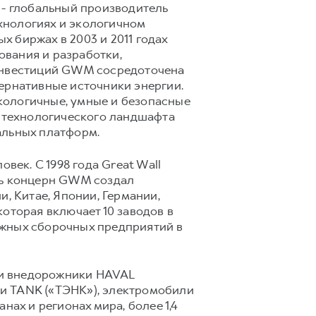
 - глобальный производитель
хнологиях и экологичном
 биржах в 2003 и 2011 годах
вания и разработки,
 инвестиций GWM сосредоточена
ернативные источники энергии.
кологичные, умные и безопасные
е технологического ландшафта
альных платформ.
век. С 1998 года Great Wall
нь концерн GWM создал
, Китае, Японии, Германии,
оторая включает 10 заводов в
бежных сборочных предприятий в
 и внедорожники HAVAL
и TANK («ТЭНК»), электромобили
нах и регионах мира, более 1,4