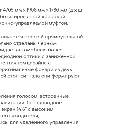
705 мм х 1908 мм х 1780 мм (д х ш
 роботизированной коробкой
ронно-управляемой муфтой.
тличается строгой прямоугольной
ельно отделаны черным
придает автомобилю более
одиодной оптики с заниженной
утентичном дизайне с
оригинальные фонари из двух
нией стоп-сигнала они формируют
вления голосом, встроенные
навигации, беспроводное
ран 14,6’’ с высоким
тенты водителя,
исы для удаленного управления