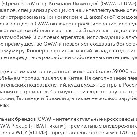
d («Грейт Вол Мотор Компани Лимитед») (GWM, «ГВМ»)
икапов, специализирующийся на интеллектуальных те
егистрирована на Гонконгской и Шанхайской фондовых
ости концерна GWM включает проектирование, исследо
ивание автомобилей и запчастей. Значительная доля
автомобилей и силовых агрегатов, использующих альт
ое преимущество GWM и позволяет создавать более э
сему миру. Концерн вносит активный вклад в создани
исле посредством разработки собственных интеллекту
дочерних компаний, а штат включает более 59 000 чело
 объёмам продаж пикапов в Китае. На сегодняшний де
ательских подразделений, куда входят центры в России
пания построила глобальную производственную сеть, к
России, Таиланде и Бразилии, а также несколько зару
анах.
ильных брендов GWM - интеллектуальные кроссоверы
GWM Pickup («ГВМ Пикап»), премиальные внедорожник
еры WEY («ВЕЙ») - представлены более чем в 170 стра