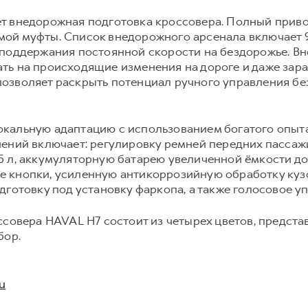
т внедорожная подготовка кроссовера. Полный прив
ой муфты. Список внедорожного арсенала включает 
 поддержания постоянной скорости на бездорожье. 
ь на происходящие изменения на дороге и даже зара
озволяет раскрыть потенциал ручного управления б
кальную адаптацию с использованием богатого опыт
нений включает: регулировку ремней передних пассаж
 л, аккумуляторную батарею увеличенной ёмкости до 
 кнопки, усиленную антикоррозийную обработку кузо
дготовку под установку фаркопа, а также голосовое у
ссовера HAVAL H7 состоит из четырех цветов, предст
бор.
u