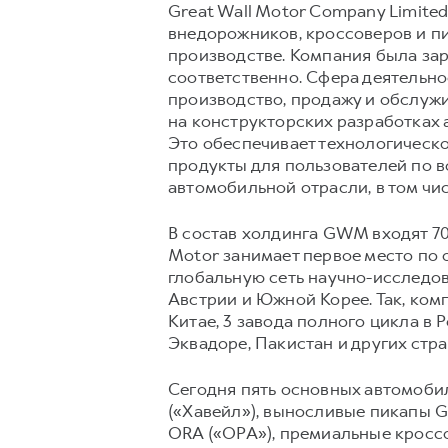
Great Wall Motor Company Limite
внедорожников, кроссоверов и п
производстве. Компания была зар
соответственно. Сфера деятельн
производство, продажу и обслуж
на конструкторских разработках 
Это обеспечивает технологическ
продукты для пользователей по в
автомобильной отрасли, в том ч
В состав холдинга GWM входят 70 
Motor занимает первое место по
глобальную сеть научно-исследов
Австрии и Южной Корее. Так, ком
Китае, 3 завода полного цикла в 
Эквадоре, Пакистан и других стр
Сегодня пять основных автомоб
(«Хавейл»), выносливые пикапы 
ORA («ОРА»), премиальные кроссов