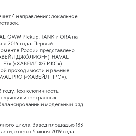
чает 4 направления: локальное
оставок.
L, GWM Pickup, TANK и ORA на
ля 2014 года. Первый
момент в России представлено
«ХАВЕЙЛ ДЖО́ЛИОН»), HAVAL
L F7x («ХАВЕЙЛ Ф7 ИКС»)
ной проходимости и рамные
HAVAL PRO («ХАВЕЙЛ ПРО»).
 году. Технологичность,
от лучших иностранных
сбалансированный модельный ряд
ного цикла. Завод площадью 183
сти, открыт 5 июня 2019 года.