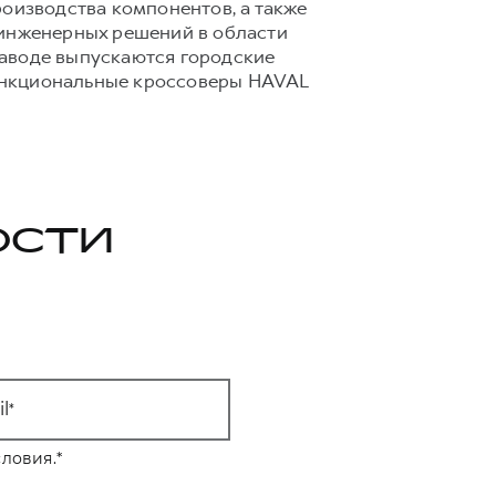
роизводства компонентов, а также
 инженерных решений в области
заводе выпускаются городские
ункциональные кроссоверы HAVAL
ОСТИ
l
ловия.
*