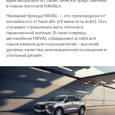
идеи визуально и стилистически представлены
Сервис для корпоративных клиентов
в новом логотипе HAVAL».
HAVAL Лизинг
АКСЕССУАРЫ HAVAL
Название бренда HAVAL — это производное от
Автомобильные аксессуары
английского «I have all» («У меня есть всё»). Оно
АКСЕССУАРЫ HAVAL
Коллекция PRO
отражает стремление жить полной и
гармоничной жизнью. В свою очередь,
Автомобильные аксессуары
Коллекция Базовая
автомобили HAVAL объединяют в себе всё
Коллекция PRO
Коллекция Детская
самое важное для пользователей – высокий
уровень качества, инновационное оснащение и
Коллекция Базовая
стильный дизайн.
Коллекция Детская