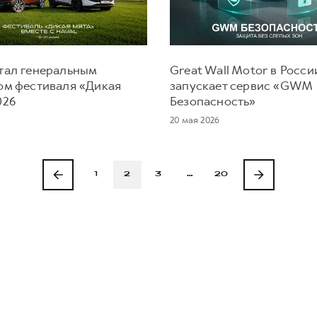
тал генеральным
Great Wall Motor в Росси
ом фестиваля «Дикая
запускает сервис «GWM
026
Безопасность»
20 мая 2026
1
2
3
…
20