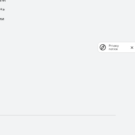
GWM
+»
ии
Privacy
notice