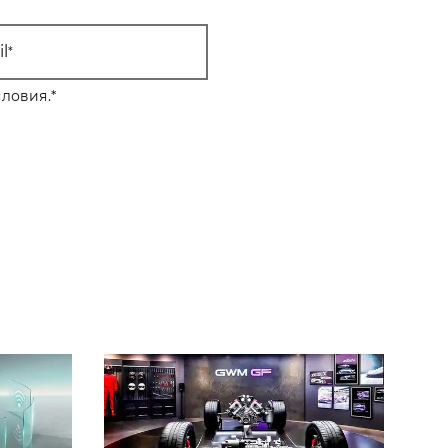
l
ловия.
*