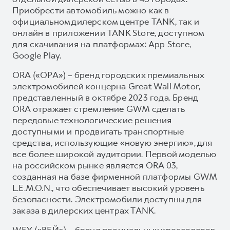
Приобрести автомобиль можно как в
официальном дилерском центре TANK, так и
онлайн в приложении TANK Store, доступном
для скачивания на платформах: App Store,
Google Play.
ORA («ОРА») – бренд городских премиальных
электромобилей концерна Great Wall Motor,
представленный в октябре 2023 года. Бренд
ORA отражает стремление GWM сделать
передовые технологические решения
доступными и продвигать транспортные
средства, использующие «новую энергию», для
все более широкой аудитории. Первой моделью
на российском рынке является ORA 03,
созданная на базе фирменной платформы GWM
L.E.M.O.N., что обеспечивает высокий уровень
безопасности. Электромобили доступны для
заказа в дилерских центрах TANK.
WEY («ВЕЙ») – бренд премиальных кроссоверов