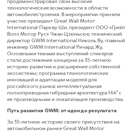
Сервис для корпоративных клиентов
продемонстрировал свои высокие
технологические возможности в области
HAVAL Лизинг
АКСЕССУАРЫ HAVAL
автомобилестроения. В мероприятии приняли
Автомобильные аксессуары
участие президент Great Wall Motor
International Паркер Ши, президент ООО «Грейт
АКСЕССУАРЫ HAVAL
Коллекция PRO
Волл Мотор Рус» Чжан Цзюньсюе, технический
Автомобильные аксессуары
Коллекция Базовая
директор GWM International Николь Ву, главный
инженер GWM International Ричард Жу.
Коллекция PRO
Коллекция Детская
Основными темами выступлений спикеров
Коллекция Базовая
стали: достижения концерна за 35-летнюю
историю развития и расширение собственной
Коллекция Детская
экосистемы; программа технологических
инноваций и адаптации моделей для
российского рынка; интеллектуальная
полноприводная гибридная архитектура Hi4² с
ее производными и локализация производства.
Путь развития GWM: от идеи до результата
За 35-летнюю историю своего присутствия на
автомобильном рынке Great Wall Motor