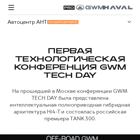
Автоцентр АНТ
ЛУЧШИЙ ДИЛЕР
ПЕРВАЯ
ТЕХНОЛОГИЧЕСКАЯ
Модели
Покупателям
Владельцам
Спецпредложения
О дилере
КОНФЕРЕНЦИЯ GWM
TECH DAY
ВЫБОР И ПОКУПКА
СЕРВИС
СПЕЦПРЕДЛОЖЕНИЯ
БРЕНД HAVAL
На прошедшей в Москве конференции GWM
TECH DAY была представлена
Автомобили в наличии
Все о сервисе
Покупателям
О бренде
интеллектуальная полноприводная гибридная
Конфигуратор HAVAL
Запись на сервис
Владельцам
Новости
архитектура Hi4-T и состоялась российская
премьера TANK 300.
H3
Аксессуары HAVAL
Моторное масло
О GWM
H5
от 2 499 000 ₽
от 4 049 000 ₽
Каталоги и прайс-листы
Стоимость ТО
Программа «HAVAL Защита+»
ИНФОРМАЦИЯ О ДИЛЕРЕ