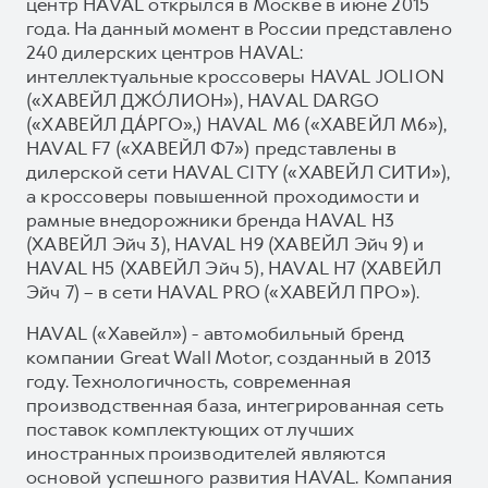
центр HAVAL открылся в Москве в июне 2015
года. На данный момент в России представлено
240 дилерских центров HAVAL:
интеллектуальные кроссоверы HAVAL JOLION
(«ХАВЕЙЛ ДЖО́ЛИОН»), HAVAL DARGO
(«ХАВЕЙЛ ДА́РГО»,) HAVAL М6 («ХАВЕЙЛ M6»),
HAVAL F7 («ХАВЕЙЛ Ф7») представлены в
дилерской сети HAVAL CITY («ХАВЕЙЛ СИТИ»),
а кроссоверы повышенной проходимости и
рамные внедорожники бренда HAVAL H3
(ХАВЕЙЛ Эйч 3), HAVAL H9 (ХАВЕЙЛ Эйч 9) и
HAVAL H5 (ХАВЕЙЛ Эйч 5), HAVAL H7 (ХАВЕЙЛ
Эйч 7) – в сети HAVAL PRO («ХАВЕЙЛ ПРО»).
HAVAL («Хавейл») - автомобильный бренд
компании Great Wall Motor, созданный в 2013
году. Технологичность, современная
производственная база, интегрированная сеть
поставок комплектующих от лучших
иностранных производителей являются
основой успешного развития HAVAL. Компания